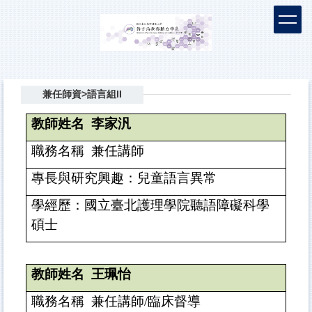
跳
到
主
要
內
容
兼任師資>語言組II
區
教師姓名
李家汎
職務名稱
兼任講師
專長與研究興趣：兒童語言異常
學經歷：國立
臺
北護理學院聽語障礙科學
碩士
教師姓名
王珮怡
職務名稱
兼任講師
/
臨床督導