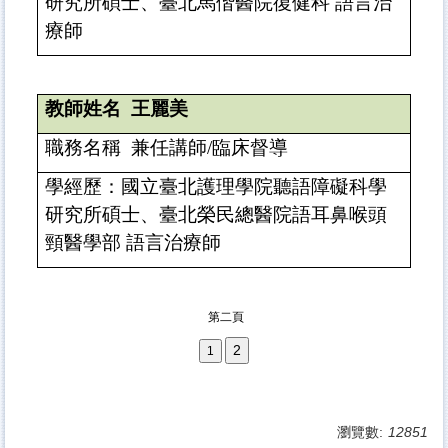
研究所碩士、
臺
北馬偕醫院復健科 語言治
療師
教師姓名
王麗美
職務名稱
兼任講師
/
臨床督導
學經歷：國立
臺
北護理學院聽語障礙科學
研究所碩士、
臺北榮民總醫院
語耳鼻喉頭
頸醫學部 語言治療師
第二頁
瀏覽數:
12851